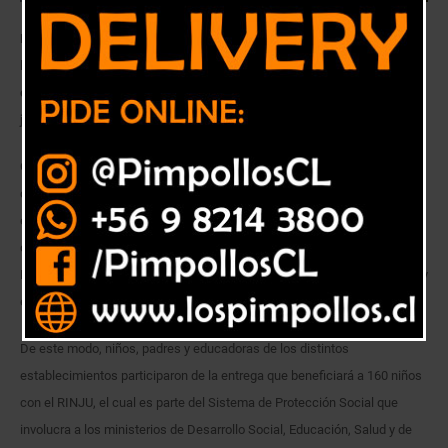
En la provincia de Marga Marga, son 588 niños de 39 establecimientos
los que contarán con el material didáctico que es parte de la extensión
de Chile Crece Contigo y que promueve el aprendizaje a través del
juego.
Con mucha alegría y entusiasmo se realizó hoy el lanzamiento comunal
del Rincón de Juegos, ocasión donde niños y niñas de los 7
establecimientos municipales de Limache, participaron de la ceremonia
que fue encabezada por el seremi de Desarrollo Social, Ricardo
Figueroa, la gobernadora de la provincia de Marga Marga, Carolina Corti y
el alcalde Daniel Morales.
De este modo, niños, padres y educadoras de los distintos
establecimientos participaron de la entrega que beneficiará a 160 niños
con el RINJU, el cual es parte del Sistema de Protección Social que
involucra a los ministerios de Desarrollo Social, Educación, Salud y de