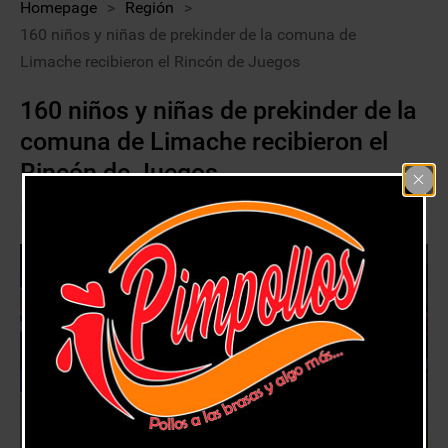
Homepage
>
Región
>
160 niños y niñas de prekinder de la comuna de
Limache recibieron el Rincón de Juegos
160 niños y niñas de prekinder de la
comuna de Limache recibieron el
Rincón de Juegos
9 julio, 2018
Región