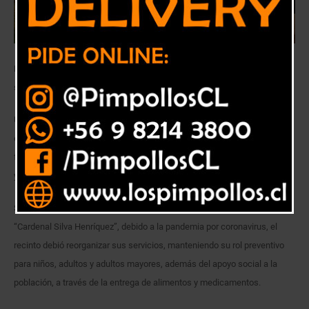
El Centro de Salud “Cardenal Silva Henríquez” continúa prestando sus
servicios preventivos a los habitantes de la comuna
Unos 2 mil 400 adultos mayores reciben sus medicamentos y alimentos
en sus domicilios, gracias al programa de atención implementado en
forma conjunta por los centros de salud “Cardenal Raúl Silva Henríquez”
y Plaza Mayor, dependientes de SaludQuillota.
Según explicó Ramón Suárez Lago, director del centro de salud
“Cardenal Silva Henríquez”, debido a la pandemia por coronavirus, el
recinto debió reorganizar sus servicios, manteniendo su rol preventivo
para niños, adultos y adultos mayores, además del apoyo social a la
población, a través de la entrega de alimentos y medicamentos.