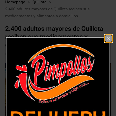
Homepage
>
Quillota
>
2.400 adultos mayores de Quillota reciben sus
medicamentos y alimentos a domicilios
2.400 adultos mayores de Quillota
reciben sus medicamentos y
alimentos a domicilios
21 julio, 2020
Quillota