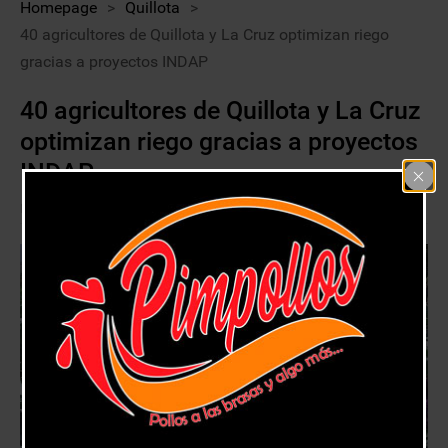
Homepage
>
Quillota
>
40 agricultores de Quillota y La Cruz optimizan riego
gracias a proyectos INDAP
40 agricultores de Quillota y La Cruz
optimizan riego gracias a proyectos
INDAP
7 febrero, 2020
Quillota