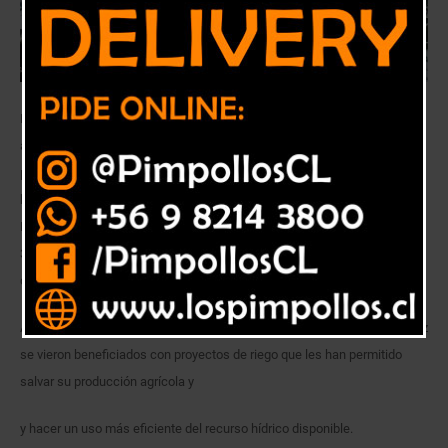
Producto de la crisis hídrica que afecta a la Región de Valparaíso, a la
agricultora Alicia Pereira, del sector San Pedro en la comuna de Quillota,
prácticamente ya se le había secado el pozo para el riego de sus
hortalizas, pero postuló a tiempo al Programa de Obras Menores de
Riego de INDAP (PROM) y se adjudicó la profundización de su pozo en
30 metros y 4 rollos de cinta para el riego tecnificado de su producción
de hortalizas orgánicas.
Así como ella, otros 39 agricultores de las comunas de Quillota y La Cruz
se vieron beneficiados con proyectos de riego que les han permitido
salvar su producción agrícola y
y hacer un uso más eficiente del recurso hídrico disponible.