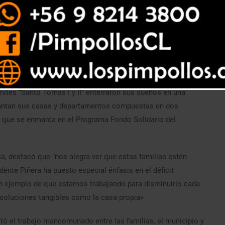
ités “Santo Tomas I y II” enterraron sus sueños en una
levantan sus casas y departamentos compuestas en dos
al que se enmarca en el Programa Fondo Solidario del
a, destacó que “nos alegra ver que estas familias estén
ente Piñera ha puesto especial énfasis en el déficit
un ejemplo de que estamos trabajando para disminuirlo cada
oluciones tangibles como la casa propia»
itó el trabajo mancomunado entre las familias, el municipio y