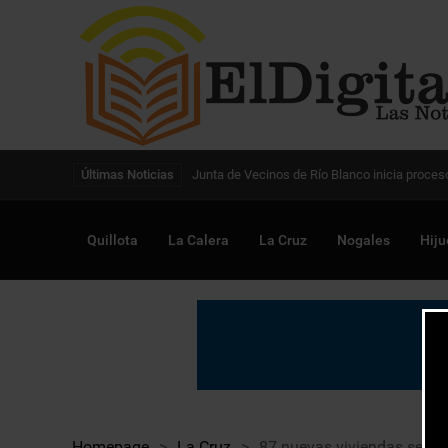
Digitalización de la gestión pública avanza en
Últimas Noticias
Quillota
La Calera
La Cruz
Nogales
Hiju
Homepage
>
La Cruz
>
87 nuevas viviendas se lev