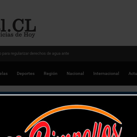
 Chile para optimizar proyectos
elas
Deportes
Región
Nacional
Internacional
Actu
antan para familias de La Cruz