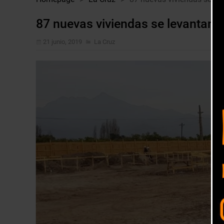
87 nuevas viviendas se levantan p
21 junio, 2019
La Cruz