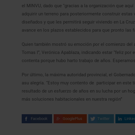
el MINVU, dado que “gracias a la organización que aquí 
adquirir un terreno para posteriormente construir estas 
diseñados y que les permitirá seguir viviendo en La Cr
avance en los plazos establecidos para que pronto las fa
Quien también mostró su emoción por el comienzo del a
Tomas I”, Verónica Apablaza, indicando estar “feliz po
contenta porque hubo harto trabajo de años. Esperamos 
Por último, la máxima autoridad provincial, el Gobernado
asu alegría. “Estoy muy contento de participar en este 
resultado de un esfuerzo de años en su lucha por un hog
más soluciones habitacionales en nuestra región”
Facebook
GooglePlus
Twitter
Linke