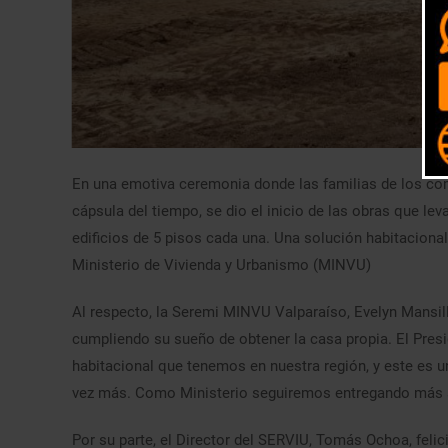
En una emotiva ceremonia donde las familias de los com
cápsula del tiempo, se dio el inicio de las obras que 
edificios de 5 pisos cada una. Una solución habitacion
Ministerio de Vivienda y Urbanismo (MINVU)
Al respecto, la Seremi MINVU Valparaíso, Evelyn Mansill
cumpliendo su sueño de obtener la casa propia. El Presid
habitacional que tenemos en nuestra región, y este es 
vez más. Como Ministerio seguiremos entregando más s
Por su parte, el Director del SERVIU, Tomás Ochoa, felic