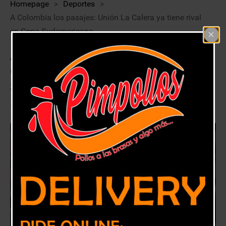
Homepage
>
Deportes
>
A Colombia los pasajes: Unión La Calera ya tiene rival
en Copa Sudamericana
A Colombia los pasajes: Unión La
Calera ya tiene rival en Copa
Sudamericana
6 noviembre, 2020
Deportes