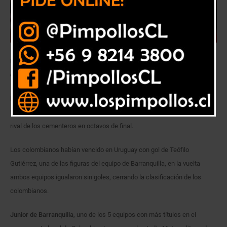
Los cementeros comienzan de visita y cierran la llave de local ante los
colombianos.
Mucha expectación hubo en La Calera por el partido entre
Junior de
Barranquilla
y Plaza Colonia de Uruguay, llave que entregaría el próximo
rival de los cementeros en octavos de final.
Los colombianos habían vencido en Uruguay con gol de Teófilo
Gutiérrez, una de las figuras del equipo de Barranquilla, en la vuelta
ambos equipos igualaron sin goles, cerrando la clasificación de los
colombianos.
Junior de Barranquilla
, uno de los 5 equipos con más títulos en el