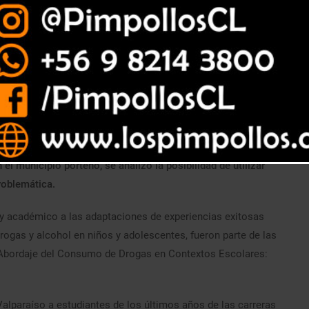
el municipio porteño, se analizó la posibilidad de utilizar
roblemática.
co y académico a las adaptaciones de experiencias exitosas
ogas y alcohol en niños y adolescentes, fueron parte de las
l Abordaje del Consumo de Drogas en Contextos Escolares:
alparaíso a estudiantes de los últimos años de las carreras