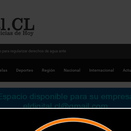
 Chile para optimizar proyectos
elas
Deportes
Región
Nacional
Internacional
Actu
nario sobre consumo problemático de drogas entre menores de