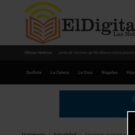
Digitalización de la gestión pública avanza en
Últimas Noticias
Quillota
La Calera
La Cruz
Nogales
Hiju
Homepage
>
Actualidad
>
Advierten durante semi