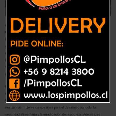
Con el objetivo de conmemorar el Día Internacional de la Mujer Rural,
INDAP Valparaíso reunió a un grupo de dirigentes campesinas de
Limache para entregarles un reconocimiento y destacar el compromiso
y la labor que realizan por la agricultura familiar campesina. La actividad
contó con la presencia de la Gobernadora de la provincia de Marga
Marga, Carolina Corti, la seremi de la Mujer y Equidad de Género,
Valentina Stagno, el seremi de Agricultura, Humberto Lepe, y del director
regional de Indap, Fernando Torregrosa.
El primer Día Internacional de las Mujeres Rurales se celebró el 15 de
octubre de 2008, fecha en la que la Organización de las Naciones
Unidas (ONU) reconoció formalmente el aporte fundamental que
realizan las mujeres campesinas para el desarrollo agrícola, la
seguridad alimentaria y la erradicación de la pobreza. Además, es