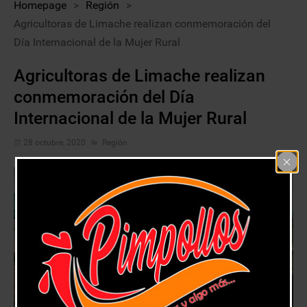
Homepage
>
Región
>
Agricultoras de Limache realizan conmemoración del
Día Internacional de la Mujer Rural
Agricultoras de Limache realizan
conmemoración del Día
Internacional de la Mujer Rural
28 octubre, 2020
Región