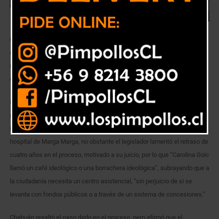
Chahuán cuestionó que toma de razón se dé a conocer a dos días de la
elección presidencial y afirmó que el Ministerio de Salud “debiera
responder por el retraso de cuatro años” en el proceso, que a su juicio
obedeció a una “borrachera ideológica”.
El alcalde de Villa Alemana, José Sabat y el senador Francisco Chahuán
manifestaron su satisfacción por la toma de razón por parte de la
Contraloría general de la República del decreto de adjudicación del
hospital de Marga Marga, no obstante el legislador lamentó el retraso de
cuatro años en el proceso, motivado a su juicio, por lo que “Carolina Goic
llamó un café ideológico o una borrachera ideológica”, subrayando que a
la ciudadanía necesita un centro asistencial, “sin perjuicio de si se
levanta con fondos públicos o a través de un sistema de concesiones.”
Chahuán resaltó el paso dado en el proceso, pero afirmó que el