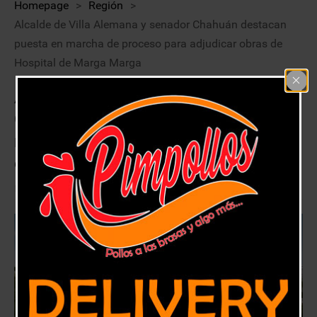
Homepage
>
Región
>
Alcalde de Villa Alemana y senador Chahuán destacan
puesta en marcha de proceso para adjudicar obras de
Hospital de Marga Marga
Alcalde de Villa Alemana y senador
Chahuán destacan puesta en
marcha de proceso para adjudicar
obras de Hospital de Marga Marga
17 diciembre, 2017
Región