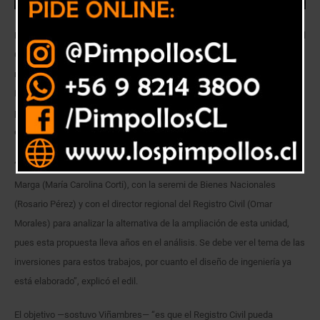
El alcalde de Quilpué, Mauricio Viñambres, se reunió con autoridades del
Gobierno Regional con el fin de evaluar las alternativas existentes para
mejorar la actual capacidad de atención que ofrece las oficinas del
Registro Civil de esta comuna y conocer el estado de avance del
proyecto que se elaboró hace unos años para mejorar los espacios de
este recinto ubicado entre las calles Blanco Encalada y Lautaro.
“Sostuvimos una reunión con la gobernadora de la Provincia de Marga-
Marga (María Carolina Corti), con la seremi de Bienes Nacionales
(Rosario Pérez) y con el director regional del Registro Civil (Omar
Morales) para analizar la alternativa de la ampliación de esta unidad,
pues esta propuesta lleva años en el análisis. Se debe ver el tema de las
inversiones para estos trabajos, por cuanto el diseño de ingeniería ya
está elaborado”, explicó el edil.
El objetivo —sostuvo Viñambres— “es que el Registro Civil pueda