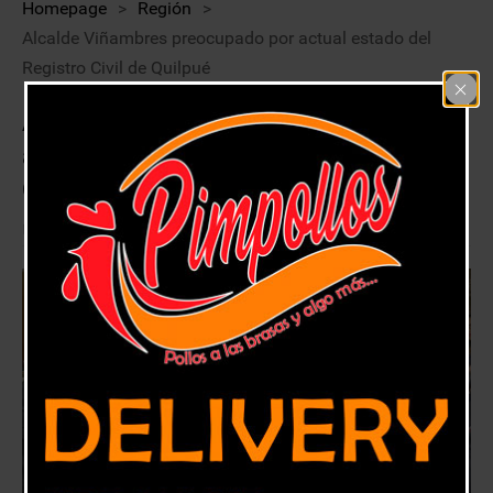
Homepage
>
Región
>
Alcalde Viñambres preocupado por actual estado del
Registro Civil de Quilpué
Alcalde Viñambres preocupado por
actual estado del Registro Civil de
Quilpué
10 abril, 2019
Región