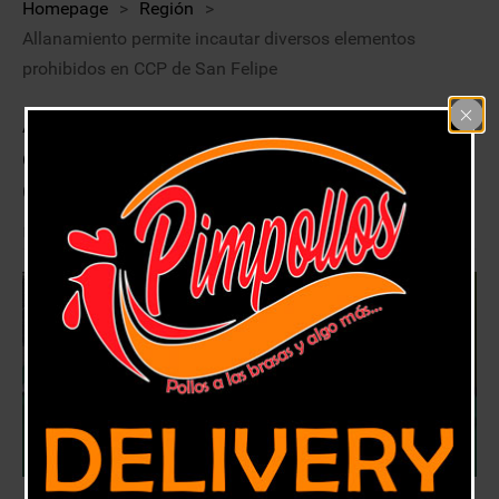
Homepage
>
Región
>
Allanamiento permite incautar diversos elementos
prohibidos en CCP de San Felipe
Allanamiento permite incautar
diversos elementos prohibidos en
CCP de San Felipe
2 junio, 2018
Región