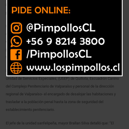
Procedimiento se repite en los restantes establecimientos
penitenciarios de la región.
Eran cerca de las 18:00 horas del pasado jueves cuando los efectivos
de Gendarmería comenzaron a ingresar a los colectivos del Centro de
Cumplimiento Penitenciario (CCP) de San Felipe Así se dio inicio al
procedimiento de registro y allanamiento que permitió decomisar
teléfonos celulares, armas artesanales y otros artículos.
En esta ocasión fue el mismo personal de la unidad -en compañía de la
Unidad de Servicios Especiales, (USEP) de Quillota, Escuadrón Canino
del Complejo Penitenciario de Valparaíso y personal de la dirección
regional de Valparaíso- el encargado de desalojar las habitaciones y
trasladar a la población penal hasta la zona de seguridad del
establecimiento penitenciario.
El jefe de la unidad sanfelipeña, mayor Brallan Silva detalló que: “El