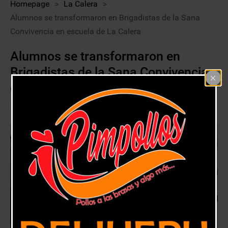
Homepage
>
La Calera
>
Alumnos se transformaron en Brigadistas de la Sana
Convivencia en escuela de La Calera
Alumnos se transformaron en
Brigadistas de la Sana Convivencia
en escuela de La Calera
9 mayo, 2018
La Calera