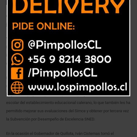
Gobernador Provincial Iván Cisternas, quien tomó el juramento a los
jóvenes, destacó la iniciativa que permite prevenir casos de bullying
Veinte alumnos de 3° a 8° año básico de la escuela Gabriela Mistral de
La Calera, se transformaron en “Brigadistas de la Sana Convivencia”,
iniciativa que tiene como objetivo para mantener un buen clima escolar
dentro del recinto educativo.
El Gobernador Provincial Iván Cisternas, junto al Ministro de Educación,
Gerardo Varela, encabezaron la ceremonia de investidura de los nuevos
brigadistas, proyecto que forma parte del programa de convivencia
escolar del establecimiento educacional calerano, lo que también les ha
permitido mejorar sus evaluaciones del Simce y obtener por tercera vez
la Subvención por Desempeño de Excelencia SNED.
En la ocasión el Gobernador de Quillota, Iván Cisternas tomó el