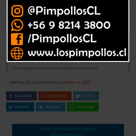
Por razones sanitarias, se suspendieron los partidos de la fecha 24 y
25 para los cementeros.
Por razones sanitarias, se suspenden los siguientes partidos
del
#CampeonatoPlanVital
: Cobresal – Unión La Calera (Fecha
24) y Unión La Calera – Deportes Iquique (Fecha 25).
Su reprogramación será anunciada próximamente.
— ANFP en
(@ANFPChile)
December 16, 2020
Facebook
GooglePlus
Twitter
Linkedin
Telegram
WhatsApp