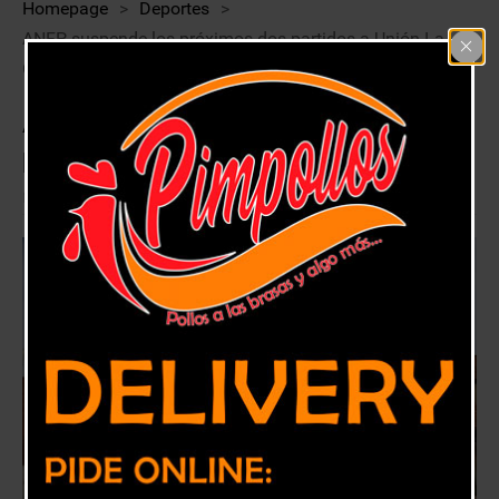
Homepage
>
Deportes
>
ANFP suspende los próximos dos partidos a Unión La
Calera
ANFP suspende los próximos dos
partidos a Unión La Calera
16 diciembre, 2020
Deportes