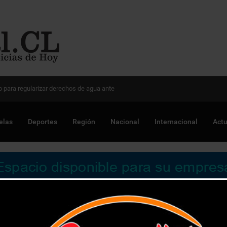
 Chile para optimizar proyectos
elas
Deportes
Región
Nacional
Internacional
Actu
a facilitar pago a beneficiarios del IPS