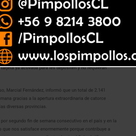
personas que realizan cobros presenciales de beneficios en
oseen método de pago electrónico recibirán junto con el
tarjeta ya activada para les depositen y no requieran
íso, Marcial Fernández, informó que un total de 2.141
mana gracias a la apertura extraordinaria de catorce
as diversas provincias.
 por segundo fin de semana consecutivo en el país y en la
 lo que nos satisface enormemente porque contribuye a