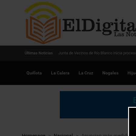
Digitalización de la gestión pública avanza en
Últimas Noticias
Quillota
La Calera
La Cruz
Nogales
Hiju
Homepage
>
Nacional
>
Anuncian más medidas par