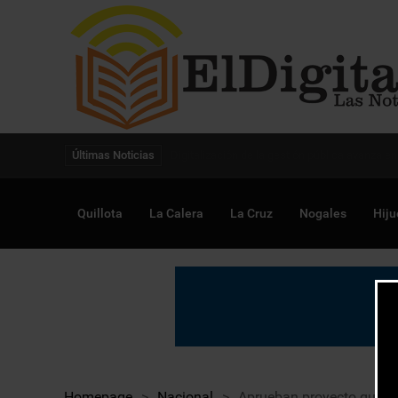
Digitalización de la gestión pública avanza en
Últimas Noticias
Quillota
La Calera
La Cruz
Nogales
Hiju
Homepage
>
Nacional
>
Aprueban proyecto que ob