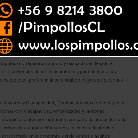
 la reciente comisión de Personas Mayores y con
y extiende la disposición a favor de embarazadas.
e Diputadas y Diputados aprobó y despachó al Senado el
de los derechos de los consumidores, para obligar a los
as de atención preferencial para adultos mayores y personas
as Mayores y Discapacidad , Carolina Marzán comenta que la
personas con discapacidad, embarazadas y personas
otorgue una atención preferente por parte de proveedores de
o. Hemos visto durante años como se les ha dificultado a
ha acrecentado en la pandemia, donde vemos a adultos