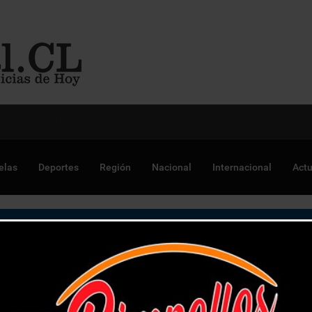
 Chile para optimizar proyectos
elas
Deportes
Región
Nacional
Internacional
Actu
liga al comercio a contar con atención preferente para person