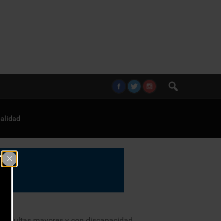
alidad
as adultas mayores y con discapacidad