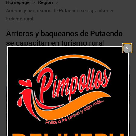
Homepage
>
Región
>
Arrieros y baqueanos de Putaendo se capacitan en
turismo rural
Arrieros y baqueanos de Putaendo
se capacitan en turismo rural
6 diciembre, 2017
Región