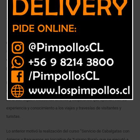
Curso que se realizó a través del convenio INDAP – SENCE benefició a
18 usuarios del Programa Prodesal de INDAP de la zona
Arrieros y baqueanos son parte de la ancestral tradición y patrimonio de
nuestra cordillera. El término arriero proviene del verbo arrear, que
significa estimular a los animales para que sigan caminando, en tanto,
el baqueano es un término americano utilizado para designar a una
persona conocedora de los caminos y atajos de un terreno.
En la región de Valparaíso, y más específicamente en las provincias de
San Felipe y Los Andes, este oficio cobra mayor fuerza, porque en esta
zona aún siguen existiendo arrieros y baqueanos que aportan con su
experiencia y conocimiento a los viajes y travesías de visitantes y
turistas.
Lo anterior motivó la realización del curso “Servicio de Cabalgatas con
Arrieros y Baqueanos en Iniciativa de Turismo Rural» que se ejecutó a