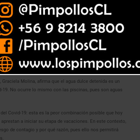
Graciela Molina, afirma que el agua dulce detenida es un
vid-19. No ocurre lo mismo con las piscinas, pues son aguas
e del Covid-19: esta es la peor combinación posible que hoy
 aprestan a iniciar su etapa de vacaciones. En este contexto,
sgo de contagio y por qué razón, pues ello nos permitirá
s.