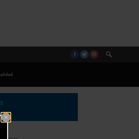
alidad
y lagunas