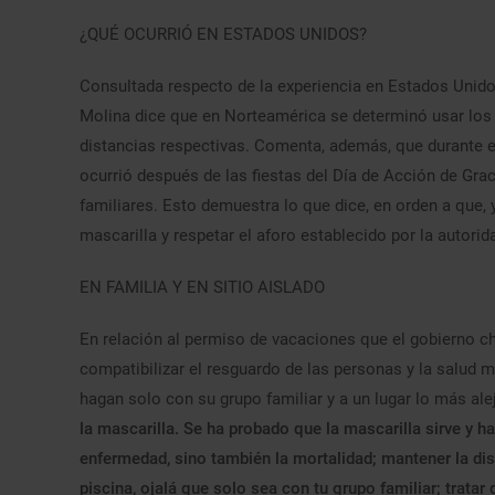
¿QUÉ OCURRIÓ EN ESTADOS UNIDOS?
Consultada respecto de la experiencia en Estados Unidos
Molina dice que en Norteamérica se determinó usar los 
distancias respectivas. Comenta, además, que durante e
ocurrió después de las fiestas del Día de Acción de G
familiares. Esto demuestra lo que dice, en orden a que, y
mascarilla y respetar el aforo establecido por la autorida
EN FAMILIA Y EN SITIO AISLADO
En relación al permiso de vacaciones que el gobierno ch
compatibilizar el resguardo de las personas y la salud men
hagan solo con su grupo familiar y a un lugar lo más al
la mascarilla. Se ha probado que la mascarilla sirve y 
enfermedad, sino también la mortalidad; mantener la distan
piscina, ojalá que solo sea con tu grupo familiar; trata