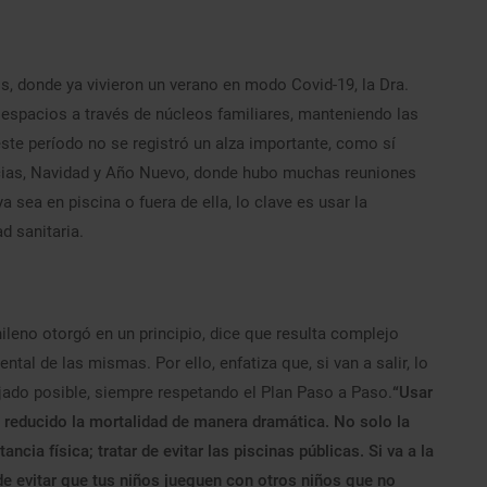
, donde ya vivieron un verano en modo Covid-19, la Dra.
espacios a través de núcleos familiares, manteniendo las
ste período no se registró un alza importante, como sí
racias, Navidad y Año Nuevo, donde hubo muchas reuniones
a sea en piscina o fuera de ella, lo clave es usar la
d sanitaria.
ileno otorgó en un principio, dice que resulta complejo
tal de las mismas. Por ello, enfatiza que, si van a salir, lo
ejado posible, siempre respetando el Plan Paso a Paso.
“Usar
ha reducido la mortalidad de manera dramática. No solo la
cia física; tratar de evitar las piscinas públicas. Si va a la
r de evitar que tus niños jueguen con otros niños que no