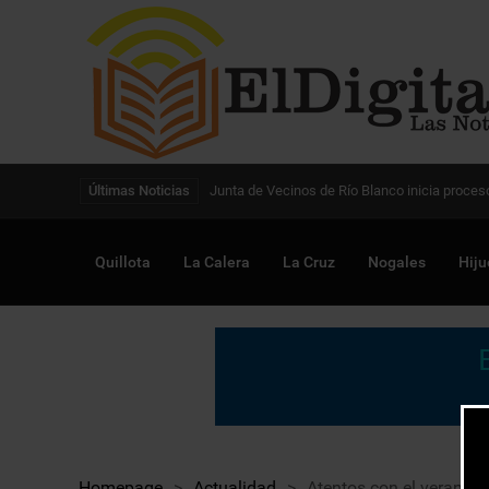
Digitalización de la gestión pública avanza en
Últimas Noticias
Quillota
La Calera
La Cruz
Nogales
Hiju
Homepage
>
Actualidad
>
Atentos con el verano: 