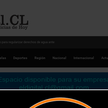
 Chile para optimizar proyectos
elas
Deportes
Región
Nacional
Internacional
Actu
Investigadora UPLA advierte sobre riesgo de contagio en lagos 