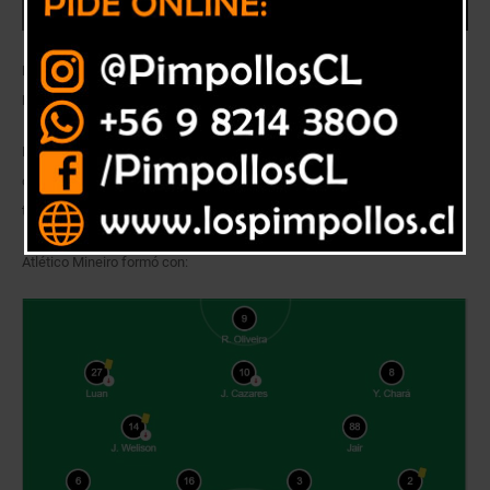
El rival de Unión La Calera por Copa Sudamericana cayo derrotado en
Porto Alegre y se quedó en la segunda ubicación del Brasileriao.
El Equipo Galo sigue en la lucha por su torneo local, esta vez cayeron
derrotados en su visita a la Arena do Gremio por un gol a cero. El gol del
triunfo para los locales fue obra de Felipe Vizeu a los 47.
Atlético Mineiro formó con: