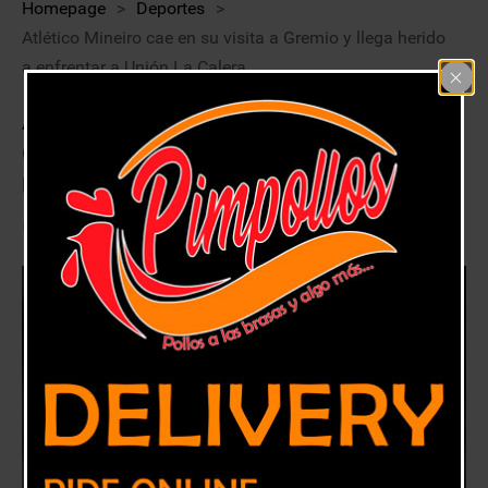
Homepage
>
Deportes
>
Atlético Mineiro cae en su visita a Gremio y llega herido
a enfrentar a Unión La Calera
Atlético Mineiro cae en su visita a
Gremio y llega herido a enfrentar a
Unión La Calera
25 mayo, 2019
Deportes