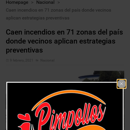
Homepage
>
Nacional
>
Caen incendios en 71 zonas del país donde vecinos
aplican estrategias preventivas
Caen incendios en 71 zonas del país
donde vecinos aplican estrategias
preventivas
9 febrero, 2021
Nacional