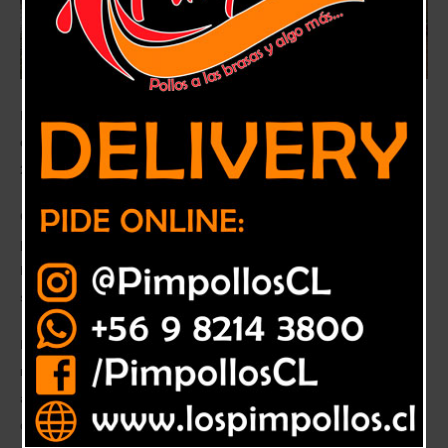
Incluso en 53 comités de la Red de Prevención Comunitaria –RPC- se
disminuyó en 100% la ocurrencia de emergencias en la temporada
2020-2021.
Creada para reducir la ocurrencia de incendios y minimizar las
probabilidades de pérdidas de vidas, bienes y entorno, la Red de
Prevención Comunitaria (RPC) ha buscado, desde 2017, que los vecinos
sean los líderes y protagonistas de las estrategias preventivas.
La RPC es una estrategia que fomenta la colaboración entre vecinos,
municipios, empresas forestales, eléctricas, bomberos e instituciones
asociadas al sistema de protección civil, que incorporan distintos tipos
de ayuda. Actualmente más de 5.000 vecinos son parte de la RPC a