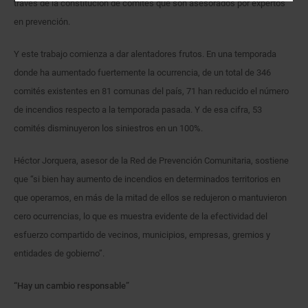
través de la constitución de comités que son asesorados por expertos
en prevención.
Y este trabajo comienza a dar alentadores frutos. En una temporada
donde ha aumentado fuertemente la ocurrencia, de un total de 346
comités existentes en 81 comunas del país, 71 han reducido el número
de incendios respecto a la temporada pasada. Y de esa cifra, 53
comités disminuyeron los siniestros en un 100%.
Héctor Jorquera, asesor de la Red de Prevención Comunitaria, sostiene
que “si bien hay aumento de incendios en determinados territorios en
que operamos, en más de la mitad de ellos se redujeron o mantuvieron
cero ocurrencias, lo que es muestra evidente de la efectividad del
esfuerzo compartido de vecinos, municipios, empresas, gremios y
entidades de gobierno”.
“Hay un cambio responsable”