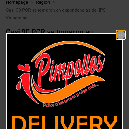
Homepage
>
Región
>
Casi 90 PCR se tomaron en dependencias del IPS
Valparaíso
Casi 90 PCR se tomaron en
dependencias del IPS Valparaíso
24 enero, 2021
Región