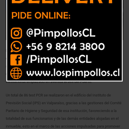
Iniciativa del Comité Paritario de Higiene y Seguridad del IPS Valparaíso
con la Seremía de Salud permitió conseguir 100 pruebas, que fueron
administradas a funcionarios de la Dirección Regional, Sucursales Viña
del Mar y Valparaíso y las demás reparticiones alojadas en el edificio
institucional emplazado en avenida Brasil del Puerto.
Un total de 86 test PCR se realizaron en el edificio del Instituto de
Previsión Social (IPS) en Valparaíso, gracias a las gestiones del Comité
Paritario de Higiene y Seguridad de esa institución, favoreciendo a la
totalidad de sus funcionarios y de las demás entidades alojadas en el
inmueble, esto en el marco de las acciones impulsadas para promover