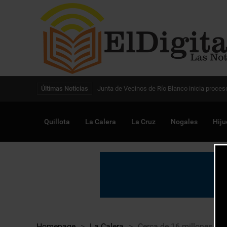
Digitalización de la gestión pública avanza en
Últimas Noticias
Quillota
La Calera
La Cruz
Nogales
Hiju
Homepage
>
La Calera
>
Cerca de 16 millones de 