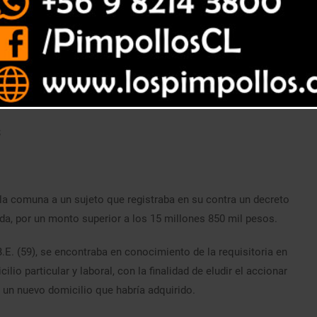
S
 la comuna a un sujeto que registraba en su contra un decreto
da, por un monto superior a los 15 millones 850 mil pesos.
B.E. (59), se encontraba en conocimiento de la requisitoria en
o particular y laboral, con la finalidad de eludir el accionar
e un nuevo domicilio que habría adquirido.