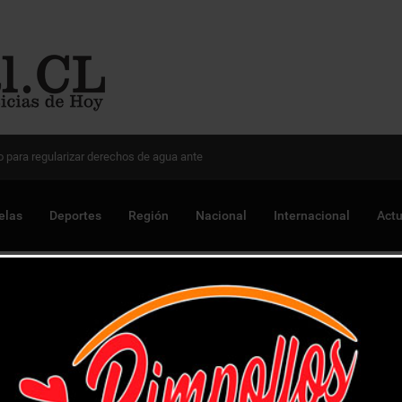
 Chile para optimizar proyectos
elas
Deportes
Región
Nacional
Internacional
Actu
pensión de alimentos debía sujeto detenido por PDI La Calera