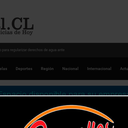
 Chile para optimizar proyectos
elas
Deportes
Región
Nacional
Internacional
Actu
 de equipos generadores para 31 Centros de Salud de su zona d