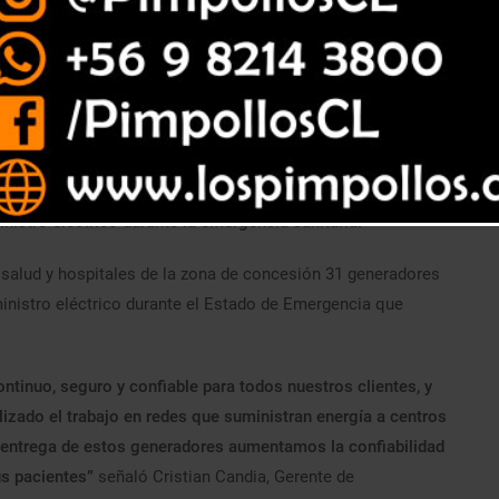
nistro eléctrico durante la emergencia sanitaria.
 salud y hospitales de la zona de concesión 31 generadores
ministro eléctrico durante el Estado de Emergencia que
ntinuo, seguro y confiable para todos nuestros clientes, y
izado el trabajo en redes que suministran energía a centros
 entrega de estos generadores aumentamos la confiabilidad
us pacientes”
señaló Cristian Candia, Gerente de