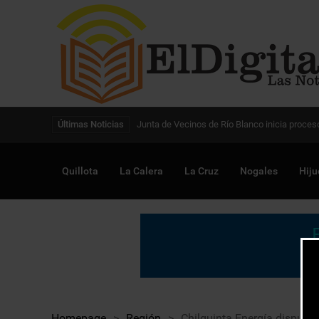
Digitalización de la gestión pública avanza en
Últimas Noticias
Quillota
La Calera
La Cruz
Nogales
Hiju
Homepage
>
Región
>
Chilquinta Energía dispuso