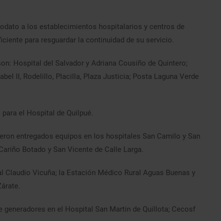
dato a los establecimientos hospitalarios y centros de
ciente para resguardar la continuidad de su servicio.
son: Hospital del Salvador y Adriana Cousiño de Quintero;
l II, Rodelillo, Placilla, Plaza Justicia; Posta Laguna Verde
para el Hospital de Quilpué.
fueron entregados equipos en los hospitales San Camilo y San
Cariño Botado y San Vicente de Calle Larga.
l Claudio Vicuña; la Estación Médico Rural Aguas Buenas y
Zárate.
de generadores en el Hospital San Martin de Quillota; Cecosf