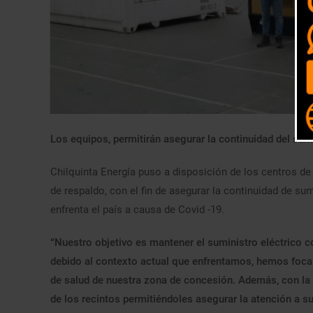
Los equipos, permitirán asegurar la continuidad del sumi
Chilquinta Energía puso a disposición de los centros de
de respaldo, con el fin de asegurar la continuidad de su
enfrenta el país a causa de Covid -19.
“Nuestro objetivo es mantener el suministro eléctrico co
debido al contexto actual que enfrentamos, hemos focal
de salud de nuestra zona de concesión. Además, con la
de los recintos permitiéndoles asegurar la atención a s