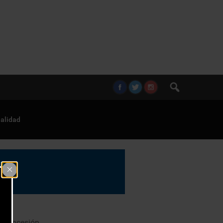
alidad
e concesión