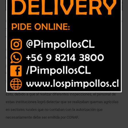
Durante julio se llevaron a cabo operativos conjuntos entre CONAF, SAG
y Carabineros de la Sección OS5 Forestal y Ecológica en las provincias
de San Felipe y Los Andes
Un total de cinco personas detenidas por el delito de quema agrícola
ilegal fue el resultado de los operativos realizados de manera conjunta
por personal de CONAF, SAG y la Sección OS5 Forestal y Ecológica de la
Quinta Zona de Carabineros en Aconcagua; según lo destacó el
gobernador dela provincia de San Felipe, Claudio Rodríguez.
Esto, debido a que al realizar diferentes inspecciones, el personal de
estas instituciones logró detectar que se realizaban quemas agrícolas
en sectores rurales que no contaban con la autorización que
necesariamente debe ser emitida por CONAF.