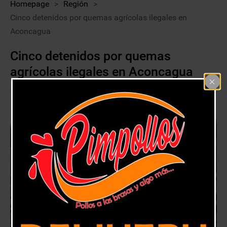
Homepage
>
Región
>
Cinco detenidos por quemas agrícolas ilegales en
Aconcagua
Cinco detenidos por quemas
agrícolas ilegales en Aconcagua
31 julio, 2019
Región