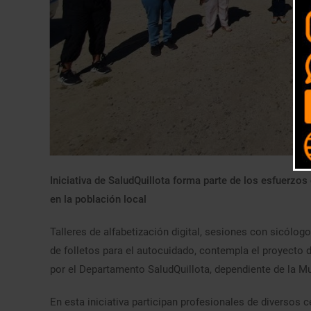
Iniciativa de SaludQuillota forma parte de los esfuerzos
en la población local
Talleres de alfabetización digital, sesiones con sicólog
de folletos para el autocuidado, contempla el proyecto
por el Departamento SaludQuillota, dependiente de la Mu
En esta iniciativa participan profesionales de diversos c