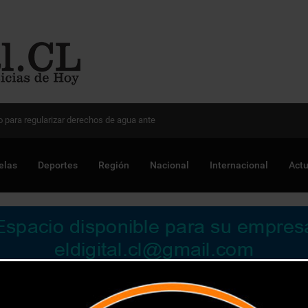
 Chile para optimizar proyectos
elas
Deportes
Región
Nacional
Internacional
Actu
s y actividades apoyan la salud mental de las personas mayore