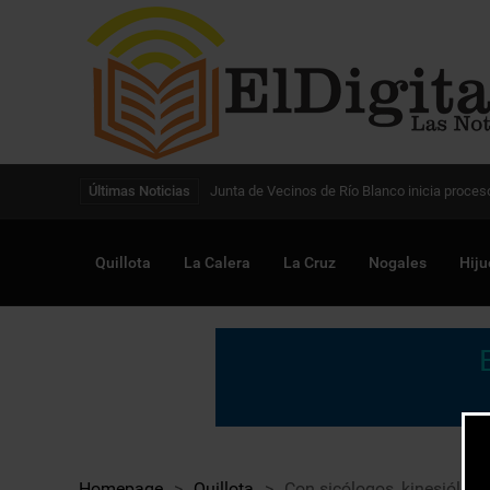
Digitalización de la gestión pública avanza en
Últimas Noticias
Quillota
La Calera
La Cruz
Nogales
Hiju
Homepage
>
Quillota
>
Con sicólogos, kinesiólogo