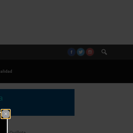
alidad
s de Quillota