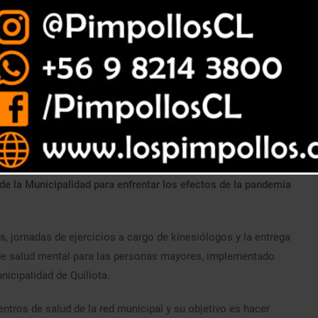
 de la Municipalidad para enfrentar los efectos de la pandemia
os, jornadas de ejercicios a cargo de kinesiólogos y la entrega
 de salud mental para las personas mayores, implementado
nicipalidad de Quillota.
entros de salud de la red municipal y su objetivo es hacer