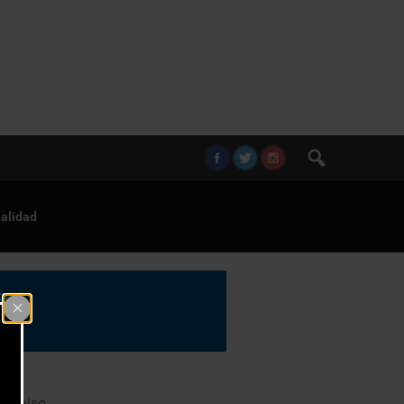
alidad
paraíso