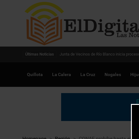
Digitalización de la gestión pública avanza en
Últimas Noticias
Quillota
La Calera
La Cruz
Nogales
Hiju
Homepage
>
Región
>
CONAF prohíbe hasta el 31 