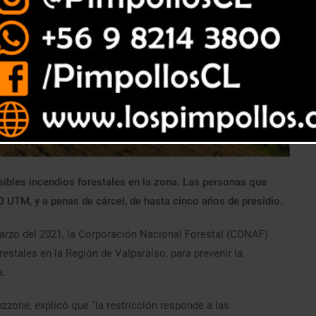
ibles incendios forestales en la zona. Las personas que
50 UTM, y a penas de cárcel, de hasta cinco años de presidio.
marzo del 2021, la Corporación Nacional Forestal (CONAF)
estales en la Región de Valparaíso, para prevenir la
a.
ruzzone, explicó que “la restricción responde a las