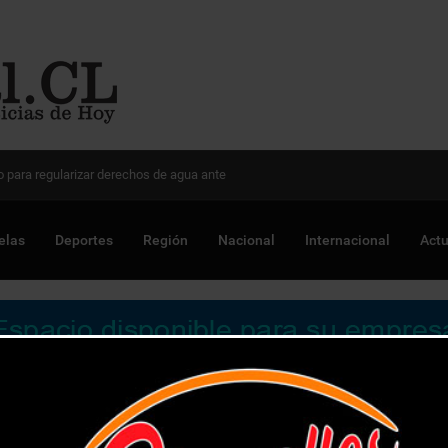
 Chile para optimizar proyectos
elas
Deportes
Región
Nacional
Internacional
Actu
de marzo las quemas agrícolas y forestales en la Región de Val