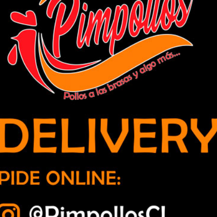
rzo las quemas agrícolas y
aíso