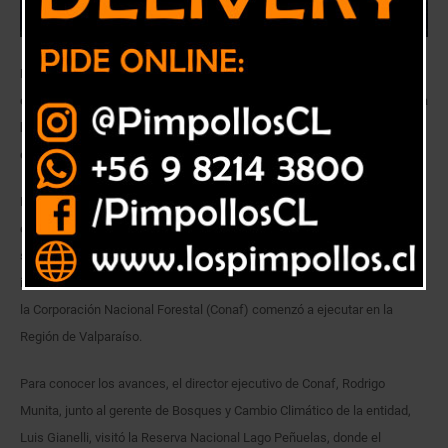
La institución inició un ambicioso proyecto que, entre otras materias,
contempla la reconversión de 358 hectáreas de plantaciones exóticas a
bosque nativo y la construcción de 110 kilómetros lineales de
cortafuegos.
La reconversión de 358 hectáreas de plantaciones exóticas (pino,
eucalipto y otros) a bosque nativo esclerófilo, así como acciones de
silvicultura preventiva para disminuir la ocurrencia y el daño de
incendios forestales, contempla el Plan de Reactivación Económica que
la Corporación Nacional Forestal (Conaf) comenzó a ejecutar en la
Región de Valparaíso.
Para conocer los avances, el director ejecutivo de Conaf, Rodrigo
Munita, junto al gerente de Bosques y Cambio Climático de la entidad,
Luis Gianelli, visitó la Reserva Nacional Lago Peñuelas, donde el