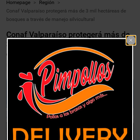
Homepage
>
Región
>
Conaf Valparaíso protegerá más de 3 mil hectáreas de
bosques a través de manejo silvicultural
Conaf Valparaíso protegerá más de
3 mil hectáreas de bosques a través
de manejo silvicultural
16 marzo, 2021
Región