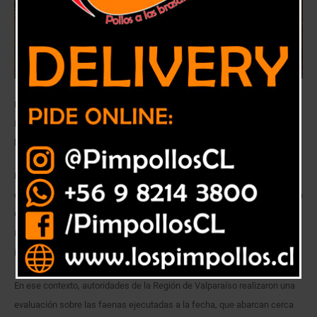
En coordinación con la municipalidad, trabajadores del Programa de
Emergencia de Empleo de Conaf han intervenido cerca de seis
kilómetros en la interfaz urbano-forestal de la comuna.
Más de nueve kilómetros lineales de cortafuegos se encuentran
construyendo trabajadores del Programa de Emergencia de Empleo de la
Corporación Nacional Forestal (Conaf), en coordinación con la
Municipalidad de Villa Alemana, para mitigar la ocurrencia y el daño de
incendios forestales en la interfaz urbano-forestal de la comuna.
En ese contexto, autoridades de la Región de Valparaíso realizaron una
evaluación sobre las faenas ejecutadas a la fecha, que abarcan cerca