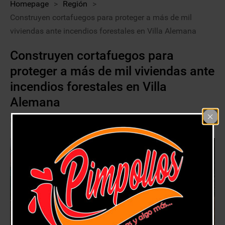
Homepage
>
Región
>
Construyen cortafuegos para proteger a más de mil
viviendas ante incendios forestales en Villa Alemana
Construyen cortafuegos para
proteger a más de mil viviendas ante
incendios forestales en Villa
Alemana
20 enero, 2021
Región