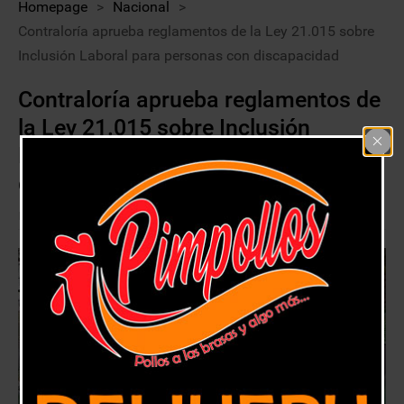
Homepage
>
Nacional
>
Contraloría aprueba reglamentos de la Ley 21.015 sobre
Inclusión Laboral para personas con discapacidad
Contraloría aprueba reglamentos de
la Ley 21.015 sobre Inclusión
Laboral para personas con
discapacidad
3 febrero, 2018
Nacional