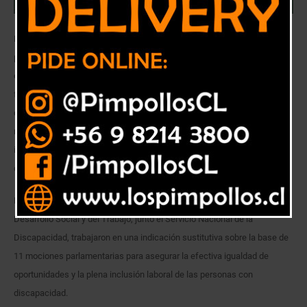
La normativa, para el sector público y privado, establece parámetros,
procedimientos y elementos para cumplir con las obligaciones que
establece la ley que entrará en vigencia a partir del 1 de abril de 2018.
funcionamiento de la Ley 21.015 sobre Inclusión Laboral para personas
con discapacidad, los que fueron publicados hoy en el Diario Oficial; la
normativa promulgada en junio de 2017 establece que empresas e
instituciones públicas con 100 o más trabajadores deben reservar el 1%
de sus puestos de trabajo para personas en situación de discapacidad.
En la creación de la Ley de Inclusión Laboral los ministerios de
Desarrollo Social y del Trabajo, junto el Servicio Nacional de la
Discapacidad, trabajaron en una indicación sustitutiva sobre la base de
11 mociones parlamentarias para asegurar la efectiva igualdad de
oportunidades y la plena inclusión laboral de las personas con
discapacidad.