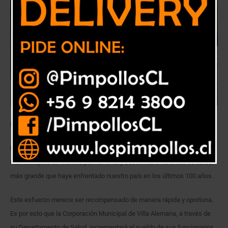
La medida será efectiva desde este mes de diciembre de 2020.
Los funcionarios de la salud son los grandes héroes de esta pandemia.
Han trabajado de manera permanente y sostenida en la crisis de salud
más grande que haya enfrentado nuestro país en los últimos 100 años.
Este esfuerzo merece ser recompensado de manera rápida y oportuna.
Es por esto que la Corporación Municipal de Villa Alemana, a través de
su Departamento de Salud, incrementará el sueldo de sus funcionarios