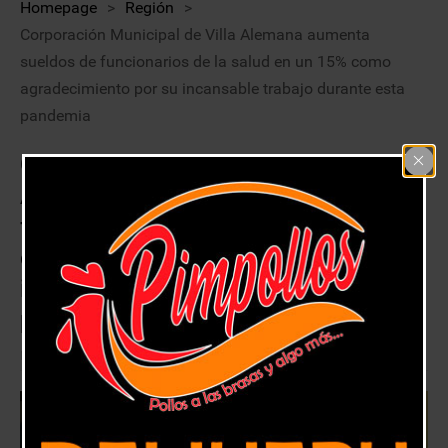
Homepage
>
Región
>
Corporación Municipal de Villa Alemana aumenta
sueldos de funcionarios de la salud en un 15% como
agradecimiento por su incansable trabajo durante esta
pandemia
Corporación Municipal de Villa
Alemana aumenta sueldos de
funcionarios de la salud en un 15%
como agradecimiento por su
incansable trabajo durante esta
pandemia
11 diciembre, 2020
Región