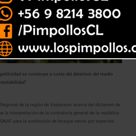
etitividad se construye a costa del deterioro del medio
tentabilidad”
Regional de la región de Valparaíso acerca del dictamen de
 la interpretación de la contraloría general de la república
ONAF para la sustitución de bosque nativo por especies