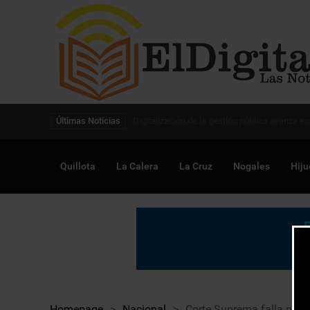
Digitalización de la gestión pública avanza en
Últimas Noticias
Quillota
La Calera
La Cruz
Nogales
Hiju
Homepage
>
Nacional
>
Corte Suprema falla para 