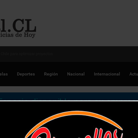
 Chile para optimizar proyectos
elas
Deportes
Región
Nacional
Internacional
Actu
evitar el reemplazo del bosque nativo por especies agrícolas