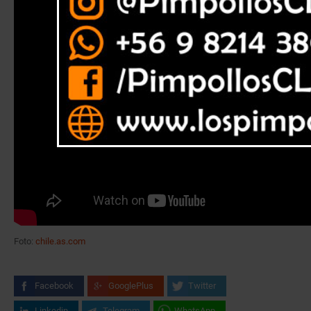
Foto:
chile.as.com
Facebook
GooglePlus
Twitter
Linkedin
Telegram
WhatsApp