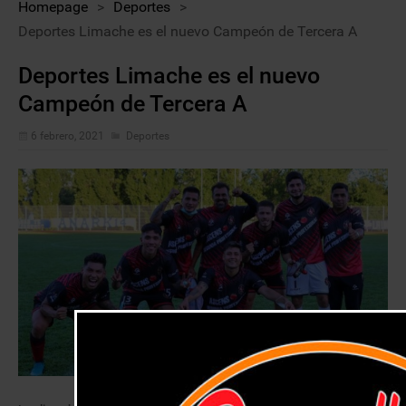
Homepage
>
Deportes
>
Deportes Limache es el nuevo Campeón de Tercera A
Deportes Limache es el nuevo
Campeón de Tercera A
6 febrero, 2021
Deportes