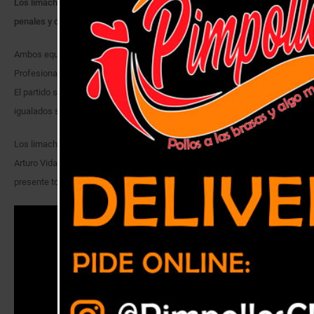
Los limachinos derrotaron a Rodelindo Román por lanzamientos
penales y coronándose Campeón en su categoría.
Ambos equipos habían logrado el ascenso a la Segunda División
Profesional, ahora solo restaba dirimir quien sería el monarca del torneo.
El partido se disputó en el estadio Lucio Fariña de Quillota, al terminar
igualados sin goles, todo se definió via lanzamientos penales.
Los limachinos derrotaron por 5 goles a tres en los penales al equipo de
Arturo Vidal. Cabe destacar que los campeones finalizaron invictos en el
presente torneo.