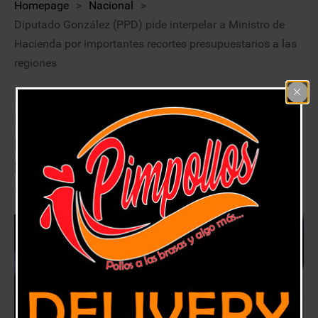
Homepage
>
Nacional
>
Diputado González (PPD) pide interpelar a Ministro de
Hacienda por importantes recortes presupuestarios a las
regiones
Diputado González (PPD) pide
interpelar a Ministro de Hacienda
por importantes recortes
presupuestarios a las regiones
21 agosto, 2020
Nacional