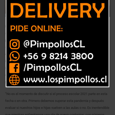
El diputado del movimiento UNIR, Marcelo Díaz, llamó hoy al Gobierno a
suspender, al menos por este año, el uso de uniforme escolar ante la
pandemia de COVID-19 que afecta al país y que “está lejos de ser
superada”, agregó el parlamentario. Estas declaraciones fueron hechas
en el marco de la crisis sanitaria que atraviesa Chile y de la
incertidumbre que impera en la ciudadanía luego que el ministro de
Educación, Raúl Figueroa, en medio de fuertes rebrotes de coronavirus
en el territorio nacional, anunciara que el 1 de marzo partirán las clases
presenciales.
“No es el momento de discutir si el proceso escolar 2021 parte en esta
fecha o en otra. Primero debemos superar esta pandemia y después
evaluar si nuestros hijos e hijas vuelven a las aulas o no. Es inentendible
que mientras enfrentamos una ola de nuevo contagios, con números