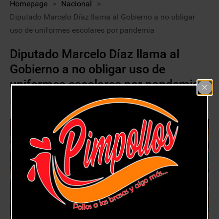
Homepage
>
Nacional
>
Diputado Marcelo Díaz llama al Gobierno a no obligar
uso de uniformes escolares por pandemia
Diputado Marcelo Díaz llama al
Gobierno a no obligar uso de
uniformes escolares por pandemia
15 enero, 2021
Nacional