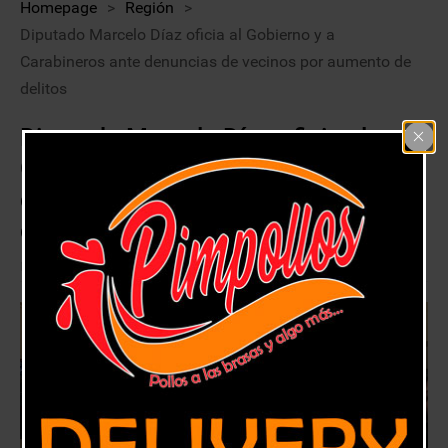
Homepage
>
Región
>
Diputado Marcelo Díaz oficia al Gobierno y a
Carabineros ante denuncias de vecinos por aumento de
delitos
Diputado Marcelo Díaz oficia al
Gobierno y a Carabineros ante
denuncias de vecinos por aumento
de delitos
4 mayo, 2020
Región