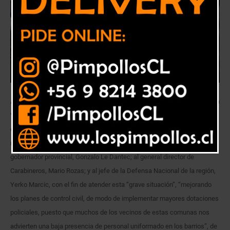
Ante el aumento de denuncias por delitos de alta connotación pública en
Valparaíso, Viña del Mar y Concón, durante la pandemia del coronavirus,
esta mañana el diputado del movimiento UNIR, Marcelo Díaz, ofició al
ministro de Interior, Gonzalo Blumel; al intendente Jorge Martínez; al
gobernador provincial, Gonzalo Le Dantec; al general director de
Carabineros, Mario Rozas; y al jefe de la Defensa Nacional de la región,
Yerko Marcic, con el fin de atender esta “grave situación”, “mejorando
los planes de control civil, de modo de implementar mayores dotaciones
policiales, puesto que muchos de los vecinos de estas comunas nos
advierten una baja presencia de personal uniformado en los barrios”, de