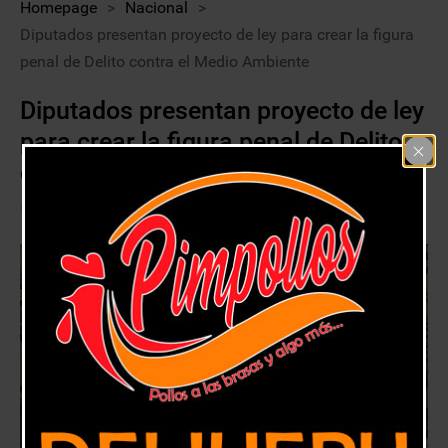
Homepage
>
Nacional
>
Diputados presentan proyecto de ley para crear la figura
penal de Delito contra el Medio Ambiente
Diputados presentan proyecto de ley
para crear la figura penal de Delito
contra el Medio Ambiente
10 septiembre, 2018
Nacional