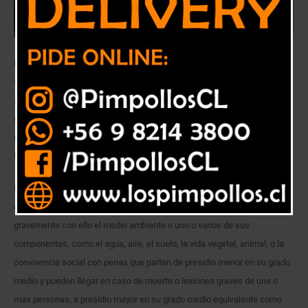
Mediante la iniciativa legal los parlamentarios buscan modificar la
actual Ley 19.300 sobre Bases Generales del Medio Ambiente,
agregando un párrafo denominado “Delitos contra el Medio Ambiente”,
el cual incluirá penas de cárcel y multas, las que pueden llegar a los 23
millones de dólares en caso que los responsables de contaminación
tengan resultado de muerte.
El proyecto castiga a quién vierta, emita, irradie o propague
contaminantes químicos, biológicos, auditivos o físicos afectando
gravemente con ello el medio ambiente o uno o varios de sus
componentes, como el agua, aire, el suelo, la vida vegetal, animal, o la
convivencia social con penas que parten de presidio menor en su grado
medio y pueden llegar en caso de muerte o lesiones graves de una o
más personas, a presidio mayor en su grado medio equivalente como