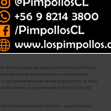
e nuevo reciento cuenta con un 100% de término de su obra
e Quillota a través del sistema de Alta Dirección Pública,
ital Biprovincial Quillota Petorca, con la finalidad de
 in situ las características de este mega proyecto de salud
ud del Gobierno, el que potenciará la red SSVQ con 282
 futuro recinto asistencial, el Director –quien concurrió