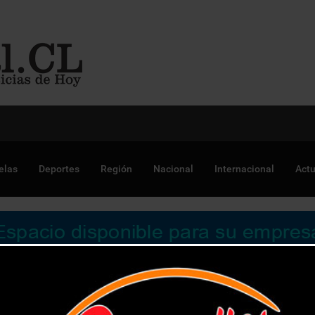
 Chile para optimizar proyectos
elas
Deportes
Región
Nacional
Internacional
Actu
Martín de Quillota conoció avances de las obras del nuevo Hospit