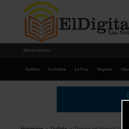
Digitalización de la gestión pública avanza en
Últimas Noticias
Quillota
La Calera
La Cruz
Nogales
Hiju
Homepage
>
Quillota
>
Director del Hospital San 