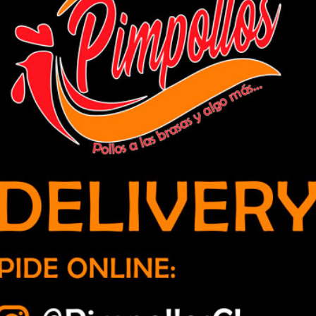
de Quillota conoció avances de las
ial Quillota Petorca