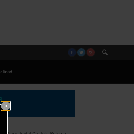
alidad
al Biprovincial Quillota Petorca