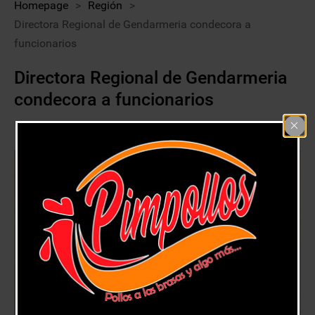
Homepage
>
Región
>
Directora Regional de Gendarmeria condecora a
funcionarios
Directora Regional de Gendarmeria
condecora a funcionarios
6 octubre, 2020
Región