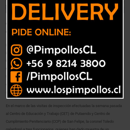
Coronel destacó el trabajo que el personal de las unidades de la región
realiza en pos de la seguridad del país.
Las medidas implementadas con motivos de la pandemia hicieron
imposible que se realizara una ceremonia para distinguir al personal de
Gendarmería que pasó exitosamente la primera etapa del concurso El
Orgullo de Ser Gendarme, el cual busca premiar a los mejores
funcionarios del servicio. Sin embargo, la directora regional de la región
de Valparaíso, coronel Sandra Toledo, decidió distinguir personalmente
a algunos de ellos.
En el marco de las visitas de inspección efectuadas la semana pasada
al Centro de Educación y Trabajo (CET) de Putaendo y Centro de
Cumplimiento Penitenciario (CCP) de San Felipe, la coronel Toledo
galardonó a tres funcionarios, quienes han dado muestra de un