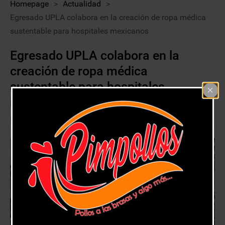
Homepage
>
Actualidad
>
Egresado UPLA colabora en la creación de ropa médica
sustentable para hospitales mexicanos
Egresado UPLA colabora en la
creación de ropa médica
sustentable para hospitales
mexicanos
20 octubre, 2020
Actualidad