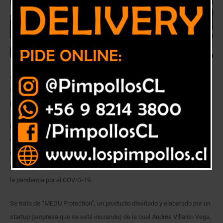
Andrés Villalón forma parte de un equipo de trabajo junto a tres
estudiantes norteamericanas. Juntos crearon una startup, están
postulando a fondos y esperan, próximamente, aterrizar en Chile.
Más de mil unidades de protección médica de alta tecnología se están
comercializando en México luego que un equipo de jóvenes estudiantes
creara un traje sustentable que protege de virus y bacterias, lo que
constituye una herramienta clave en la atención de salud en contexto de
la pandemia por el COVID-19.
Se trata de “MEDU Protection”, un producto diseñado y elaborado por un
startup (empresa que se está iniciando) de la cual Andrés Villalón Vega,