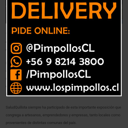
“El objetivo es acercar la salud a la comunidad de Quillota”, explicó el
odontólogo Javier Sarría, integrante del equipo SaludQuillota presente
en la muestra.
Exámenes preventivos de salud, flujometrías, atención dental para niños
e inscripciones a la red, son parte de las atenciones que realiza la red
municipal de SaludQuillota en la Expo Quillota, que se desarrolla desde
el miércoles 29 de enero hasta el domingo 02 de febrero en el estadio
Lucio Fariña Fernández.
SaludQuillota siempre ha participado de esta importante exposición que
congrega a artesanos, emprendedores y empresas, tanto locales como
provenientes de distintas comunas del país.