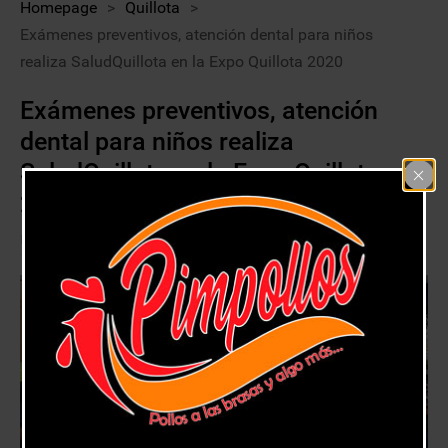
Homepage
>
Quillota
>
Exámenes preventivos, atención dental para niños
realiza SaludQuillota en la Expo Quillota 2020
Exámenes preventivos, atención
dental para niños realiza
SaludQuillota en la Expo Quillota
2020
30 enero, 2020
Quillota