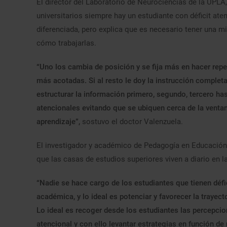
El director del Laboratorio de Neurociencias de la UPLA
universitarios siempre hay un estudiante con déficit aten
diferenciada, pero explica que es necesario tener una 
cómo trabajarlas.
“Uno los cambia de posición y se fija más en hacer repe
más acotadas. Si al resto le doy la instrucción complet
estructurar la información primero, segundo, tercero ha
atencionales evitando que se ubiquen cerca de la ventan
aprendizaje”,
sostuvo el doctor Valenzuela.
El investigador y académico de Pedagogía en Educación Di
que las casas de estudios superiores viven a diario en 
“Nadie se hace cargo de los estudiantes que tienen défic
académica, y lo ideal es potenciar y favorecer la trayec
Lo ideal es recoger desde los estudiantes las percepcion
atencional y con ello levantar estrategias en función de