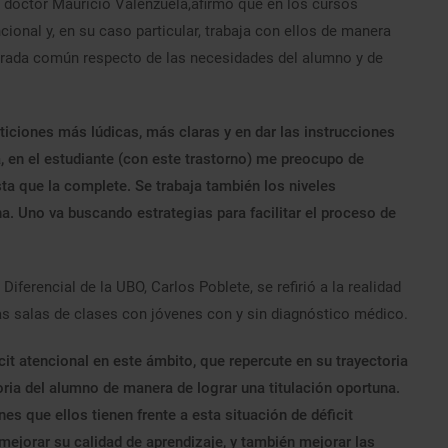
, doctor Mauricio Valenzuela,afirmó que en los cursos
cional y, en su caso particular, trabaja con ellos de manera
mirada común respecto de las necesidades del alumno y de
ticiones más lúdicas, más claras y en dar las instrucciones
a, en el estudiante (con este trastorno) me preocupo de
sta que la complete. Se trabaja también los niveles
a. Uno va buscando estrategias para facilitar el proceso de
ferencial de la UBO, Carlos Poblete, se refirió a la realidad
las salas de clases con jóvenes con y sin diagnóstico médico.
it atencional en este ámbito, que repercute en su trayectoria
toria del alumno de manera de lograr una titulación oportuna.
es que ellos tienen frente a esta situación de déficit
 mejorar su calidad de aprendizaje, y también mejorar las