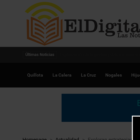
Digitalización de la gestión pública avanza en
Últimas Noticias
Quillota
La Calera
La Cruz
Nogales
Hiju
Homepage
>
Actualidad
>
Exploran estrategias par