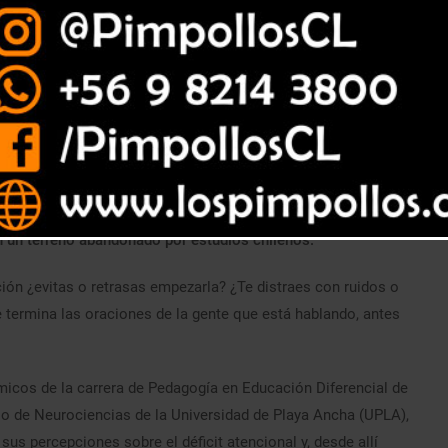
n un terreno abandonado por estudios chilenos.
ón ¿evitas o retrasas empezarla? ¿Te distraes con ruidos o
e termina las oraciones de la gente que está hablando, antes
icos de la carrera de Pedagogía en Educación Diferencial de
io de Neurociencias de la Universidad de Playa Ancha (UPLA),
us percepciones sobre el déficit atencional y, desde allí