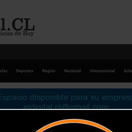
 Chile para optimizar proyectos
elas
Deportes
Región
Nacional
Internacional
Actu
a abordar déficit atencional en estudiantes universitarios