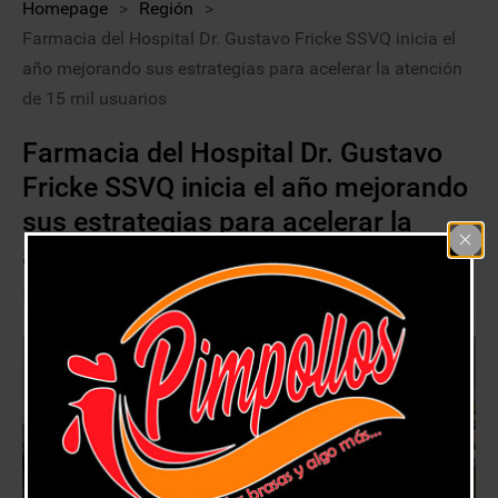
Homepage
>
Región
>
Farmacia del Hospital Dr. Gustavo Fricke SSVQ inicia el
año mejorando sus estrategias para acelerar la atención
de 15 mil usuarios
Farmacia del Hospital Dr. Gustavo
Fricke SSVQ inicia el año mejorando
sus estrategias para acelerar la
atención de 15 mil usuarios
15 enero, 2021
Región