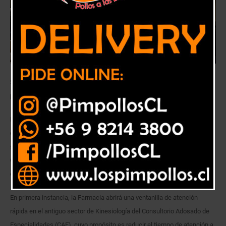
Se dispuso una ventanilla rápida y la implementación de un cuarto turno
para reforzar la atención de pacientes hospitalizados.
Para agilizar la entrega de medicamentos y reducir así el tiempo de
espera de los más de 15 mil usuarios que acuden regularmente a retirar
sus fármacos en la Farmacia de Atención Ambulatoria del Hospital Dr.
Gustavo Fricke SSVQ, la unidad refuerza sus estrategias para agilizar la
entrega de medicamentos y reducir así el tiempo de espera.
En primera instancia, la Farmacia abrirá una ventanilla de atención
rápida en el antiguo sector de Kinesiología del Consultorio Adosado de
Especialidades (CAE), cuyo propósito es reducir el tiempo de atención a