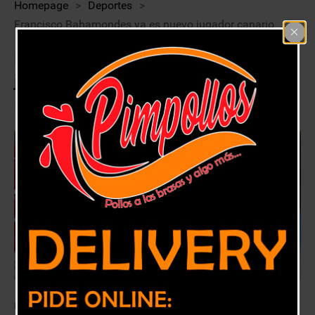
Homepage
>
Deportes
>
Francisco Bahamondes ya es nuevo jugador canario
Francisco Bahamondes ya es nuevo
jugador canario
14 enero, 2019
Deportes
El lateral proveniente de Unión San Felipe, vino a reforzar a San Luis