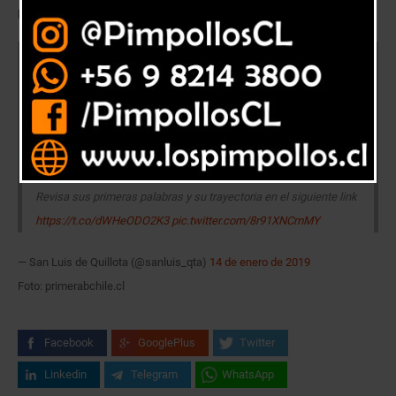
para el 2019.
¡CON EL OBJETIVO DEL CENTENARIO EN LA MIRA!
Francisco Bahamondes, lateral derecho de 30 años, se suma
como el cuarto refuerzo confirmado de
@sanluis_qta
para la
temporada 2019.
Revisa sus primeras palabras y su trayectoria en el siguiente link
https://t.co/dWHeODO2K3
pic.twitter.com/8r91XNCmMY
— San Luis de Quillota (@sanluis_qta)
14 de enero de 2019
Foto: primerabchile.cl
Facebook
GooglePlus
Twitter
Linkedin
Telegram
WhatsApp