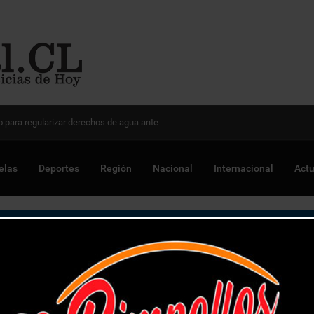
 Chile para optimizar proyectos
elas
Deportes
Región
Nacional
Internacional
Actu
n de Quillota se informan de los servicios que ofrece IPS Chile