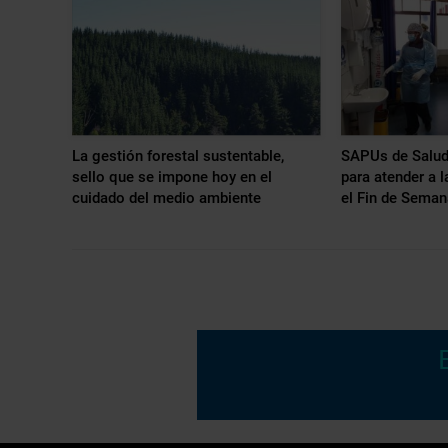
La gestión forestal sustentable,
SAPUs de SaludQ
sello que se impone hoy en el
para atender a 
cuidado del medio ambiente
el Fin de Seman