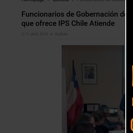
Funcionarios de Gobernación de Qu
que ofrece IPS Chile Atiende
11 abril, 2019
Quillota