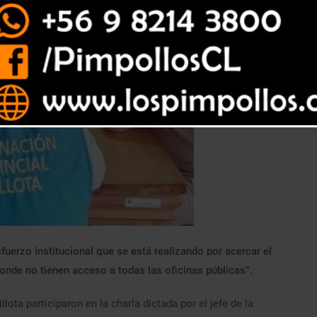
sfuerzo institucional que se está realizando por acercar el
nde no tienen acceso a todas las oficinas públicas”.
ota participaron en la charla dictada por el jefe de la