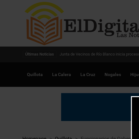
Digitalización de la gestión pública avanza en
Últimas Noticias
Quillota
La Calera
La Cruz
Nogales
Hiju
Homepage
>
Quillota
>
Funcionarios de Gobernació