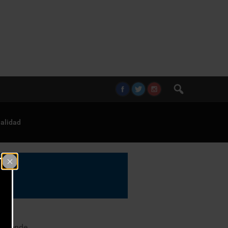
alidad
 Atiende