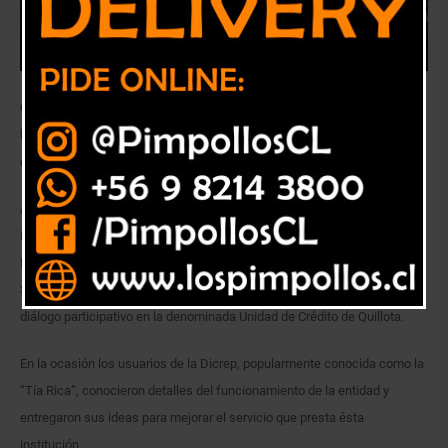
Gobernador Provincial Iván Cisternas, destacó la iniciativa “que va en
línea en lo que ha pedido el Presidente Sebastián Piñera que es estar
con la comunidad y escuchar a la gente”.
Ante más de 100 personas y con la presencia del Gobernador Provincial
Iván Cisternas, el director general de la Dirección General del Crédito
Prendario (Dicrep), Mario Acuña y la Seremi del Trabajo y Previsión
Social de la Región de Valparaíso, María Violeta Silva, se realizó un
diálogo participativo en la denominada Unidad de Crédito de Quillota.
En la ocasión los usuarios de la Dicrep, popularmente conocida como la
“Tía Rica”, conocieron detalles del funcionamiento de la entidad y
entregaron sus ideas para mejorar el servicio que presta ésta
institución.