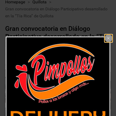
Homepage
>
Quillota
>
Gran convocatoria en Diálogo Participativo desarrollado
en la “Tía Rica” de Quillota
Gran convocatoria en Diálogo
Participativo desarrollado en la “Tía
Rica” de Quillota
10 agosto, 2018
Quillota