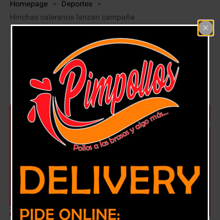
Homepage
>
Deportes
>
Hinchas caleranos lanzan campaña
#RecibeUnChapecoense
Hinchas caleranos lanzan campaña
#RecibeUnChapecoense
21 diciembre, 2018
Deportes