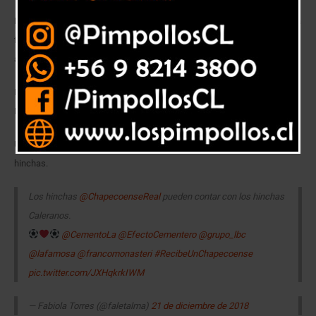
La idea es poder recibir hinchas cariocas en la fecha del 5 de febrero, a
fin que a la vuelta el 19 de febrero, algún calerano pueda viajar a Brasil
ahorrando en alojamiento.
En Europa esta iniciativa tuvo mucho éxito cuando se enfrentaron el
Mónaco y Borusia Dortmund.
Una muestra que el fútbol puede ser de unión entre los diferentes
hinchas.
Los hinchas
@ChapecoenseReal
pueden contar con los hinchas
Caleranos.
@CementoLa
@EfectoCementero
@grupo_lbc
@lafamosa
@francomonasteri
#RecibeUnChapecoense
pic.twitter.com/JXHqkrkIWM
— Fabiola Torres (@faletalma)
21 de diciembre de 2018