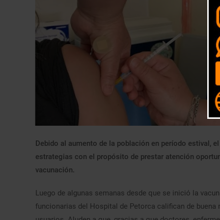
Debido al aumento de la población en período estival, e
estrategias con el propósito de prestar atención oport
vacunación.
Luego de algunas semanas desde que se inició la vacuna
funcionarias del Hospital de Petorca califican de buena
usuarios. Aluden a que, gracias a que doctores, enferm