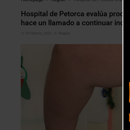
Hospital de Petorca evalúa proce
hace un llamado a continuar ino
18 febrero, 2022
Región