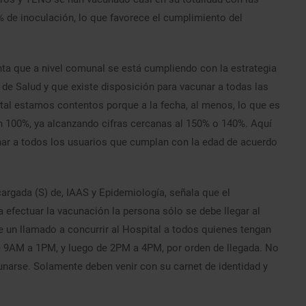
% de inoculación, lo que favorece el cumplimiento del
nta que a nivel comunal se está cumpliendo con la estrategia
 de Salud y que existe disposición para vacunar a todas las
al estamos contentos porque a la fecha, al menos, lo que es
un 100%, ya alcanzando cifras cercanas al 150% o 140%. Aquí
nar a todos los usuarios que cumplan con la edad de acuerdo
ncargada (S) de, IAAS y Epidemiología, señala que el
 efectuar la vacunación la persona sólo se debe llegar al
e un llamado a concurrir al Hospital a todos quienes tengan
e 9AM a 1PM, y luego de 2PM a 4PM, por orden de llegada. No
cunarse. Solamente deben venir con su carnet de identidad y