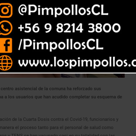
l centro asistencial de la comuna ha reforzado sus
una a los usuarios que han acudido completar su esquema de
ción de la Cuarta Dosis contra el Covid-19, funcionarios y
 manera el proceso tanto para el personal de salud como
eros y TENS se han vacunado casi en su totalidad con las