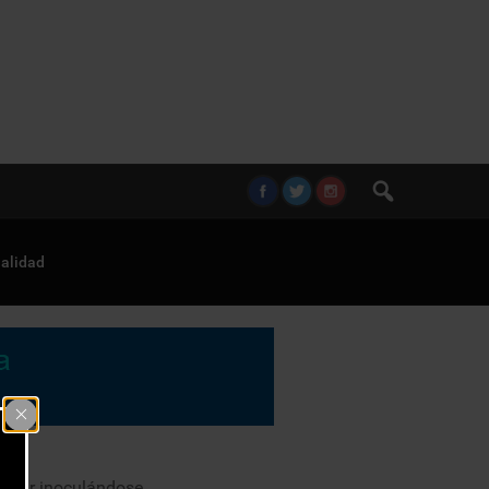
alidad
inuar inoculándose