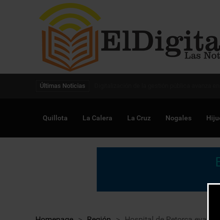
Digitalización de la gestión pública avanza en
Últimas Noticias
Quillota
La Calera
La Cruz
Nogales
Hiju
Homepage
>
Región
>
Hospital de Petorca evalúa