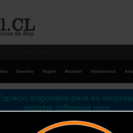
 Chile para optimizar proyectos
elas
Deportes
Región
Nacional
Internacional
Actu
 proceso de vacunación en la comuna y hace un llamado a cont