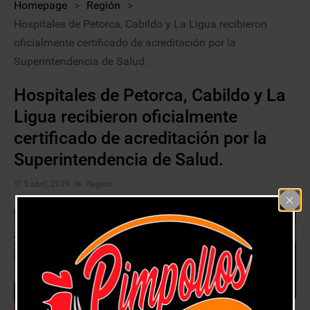
Homepage
>
Región
>
Hospitales de Petorca, Cabildo y La Ligua recibieron
oficialmente certificado de acreditación por la
Superintendencia de Salud.
Hospitales de Petorca, Cabildo y La
Ligua recibieron oficialmente
certificado de acreditación por la
Superintendencia de Salud.
5 abril, 2019
Región