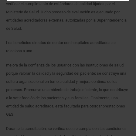
verificar el cumplimiento de estándares de calidad fijados por el
Ministerio de Salud. Dicho proceso de evaluación es ejecutado por
entidades acreditadoras externas, autorizadas por la Superintendencia
de Salud.
Los beneficios directos de contar con hospitales acreditados se
relaciona a una
mejora de la confianza de los usuarios con las instituciones de salud,
porque valoran la calidad y la seguridad del paciente; se construye una
cultura organizacional en torno a calidad y mejora continua de los
procesos. Promueve un ambiente de trabajo eficiente, lo que contribuye
a la satisfacción de los pacientes y sus familias. Finalmente, una
entidad de salud acreditada, está facultada para otorgar prestaciones
GES.
Durante la acreditación, se verifica que se cumpla con las condiciones