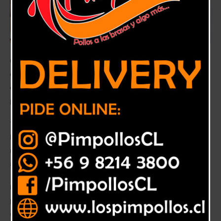
Con gran satisfacción los equipos de los tres hospitales de la Provincia
de Petorca recibieron su certificación a este gran logro que permite el
desarrollo continuo de procesos con calidad y seguridad para los
pacientes.
Tras arduos procesos administrativos y clínicos, al que se sometieron
los Hospitales de la red SSVQ de la provincia de Petorca, finalmente
recibieron la gratificante certificación que se encuentran oficialmente
acreditados, por parte de la Superintendencia de Salud.
La acreditación es un proceso de evaluación, al que se someten los
prestadores de salud chilenos autorizados por la autoridad sanitaria, es
decir: hospitales, clínicas, centros ambulatorios y laboratorios, para