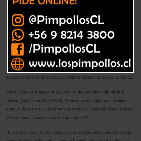
40 artistas visuales de 11 países dan vida a la muestra colectiva
“Horizontes del Color”, que presenta el Movimiento Artístico
Internacional MAI Colombia.
MAI Colombia es un colectivo artístico que reúne a creadores visuales
de España, México, Brasil, Estados Unidos, Colombia, Argentina, Cuba,
Uruguay, Venezuela, Perú, Ecuador y Chile, con el objetivo de enriquecer
la cultura mediante el uso de imágenes y difundir la obra de sus
asociados a través de diversos convenios de intercambio por el mundo.
Ahora y gracias al apoyo de la Dirección de Extensión Cultural de la
Universidad Viña del Mar (UVM), “Horizontes del Color” será exhibida
entre 04 de enero al 23 de febrero en Centro Cultural Gabriela Mistral de
Villa Alemana, ubicado en calle Santiago #674.
“Invitamos a toda la comunidad a visitar esta hermosa muestra que ha
recorrido diversos lugares de nuestra Región” comentó Hugo Pirovich,