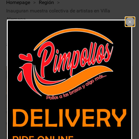
Homepage
>
Región
>
Inauguran muestra colectiva de artistas en Villa
Alemana
Inauguran muestra colectiva de
artistas en Villa Alemana
4 enero, 2018
Región