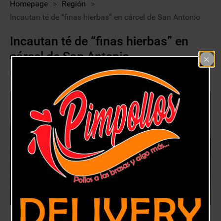
Homepage
>
Región
>
Incautan té de “finas hierbas” en cárcel de San Antonio
Incautan té de “finas hierbas” en
cárcel de San Antonio
30 enero, 2018
Región