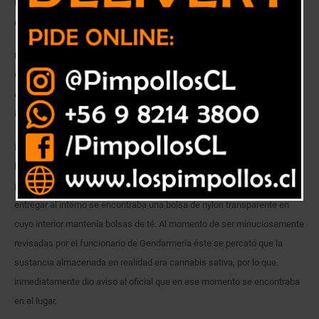
Un total de 66 bolsas, con casi 90 gramos de cannabis sativa, fue
descubierto por un funcionario de Gendarmería.
Una mujer, de iniciales D.A.C.V., intentó ingresar al Centro de
Cumplimiento Penitenciario de San Antonio 87 gramos de marihuana
escondida en bolsas de té. La droga iba a ser entregada al recluso de
iniciales C.D.F.F., quien cumple una condena por tráfico ilícito de drogas.
El hecho quedó al descubierto este domingo, cuando, cerca de las 14:20
horas, el gendarme Franco González realizó el registro de las
pertenencias de la mujer. Entre los implementos que la visita esperaba
entregar al interno se encontraba una bolsa de nylon transparente en
cuyo interior mantenía bolsas de té. Al momento de ser minuciosamente
revisadas por el funcionario de Gendarmería éste se percató que la
sustancia almacenada en realidad era cannabis sativa, por lo que
inmediatamente dio aviso al oficial que en ese momento se encontraba
en el lugar.