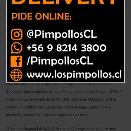
Un total de 56 agricultores de la comuna de La Cruz, fueron beneficiados
con el incentivo Capital de Trabajo de INDAP, que consistió en un
cheque de 115 mil pesos por persona, que está destinado a la compra
de insumos agrícolas que buscan fortalecer las actividades productivas.
La ceremonia de entrega se realizó en el Centro Comunitario Rolando
Arcos y contó con la presencia del Gobernador de la Provincia de
Quillota, Iván Cisternas, del Seremi de Agricultura. Humberto Lepe y del
Director Regional de INDAP, Fernando Torregrosa.
Esta iniciativa se desarrolló bajo el Programa de Desarrollo Local
(Prodesal) que se ejecuta entre la Municipalidad de La Cruz e INDAP y
contó con una inversión de $6.441.848, que serán utilizados para la
compra de fertilizantes, pesticidas, tierra de hoja, mallas, bolsas
plásticas, maceteros, forraje y materiales de riego.
El Director Regional de INDAP, Fernando Torregrosa se mostró muy