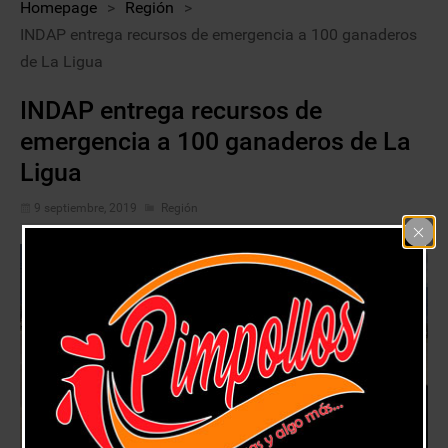
Homepage
>
Región
>
INDAP entrega recursos de emergencia a 100 ganaderos
de La Ligua
INDAP entrega recursos de
emergencia a 100 ganaderos de La
Ligua
9 septiembre, 2019
Región