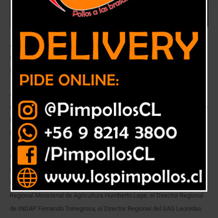
Acto fue encabezado por el Intendente Jorge Martínez, la Gobernadora
Provincial María Paz Santelices, el Seremi de Agricultura Humberto
Lepe y el director regional de INDAP, Fernando Torregrosa
Agradecidos se mostraron los cien ganaderos de La Ligua que
recibieron recursos de emergencia de INDAP para mitigar los efectos de
la sequía y utilizarlos exclusivamente en la compra de alimento en
beneficio de sus animales y en la atención veterinaria.
Este acto se efectuó en la Medialuna El Rayado, el que fue presidido por
el Intendente Regional Jorge Martínez y al que concurrieron la
Gobernadora Provincial de Petorca María Paz Santelices, el Secretario
Regional Ministerial de Agricultura Humberto Lepe, el Director Regional
de INDAP Fernando Torregrosa, el Director Regional del SAG Leonidas